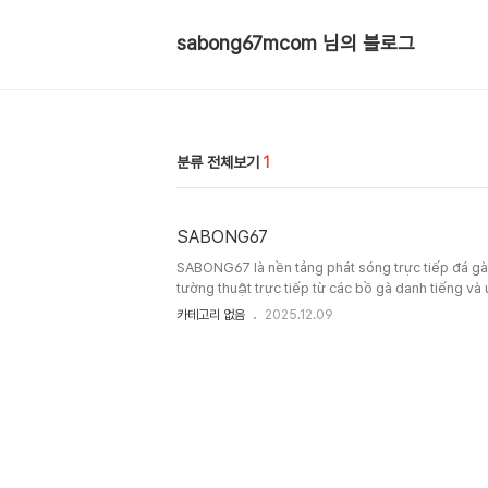
sabong67mcom 님의 블로그
분류 전체보기
1
SABONG67
SABONG67 là nền tảng phát sóng trực tiếp đá gà
tường thuật trực tiếp từ các bồ gà danh tiếng v
CPC4, CPC5, CPC6, và Tonhon.#sabong67 #tru
카테고리 없음
2025.12.09
#dagatructiepsabong67 #sabong67tructiepdagaĐ
Thành phố Hồ Chí MinhHotline..